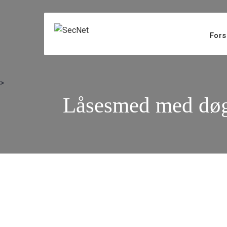
Skip to the content
Fors
>
Låsesmed med døgnv