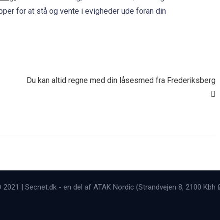
ipper for at stå og vente i evigheder ude foran din
Du kan altid regne med din låsesmed fra Frederiksberg
 2021 | Secnet.dk - en del af ATAK Nordic (Strandvejen 8, 2100 Kbh 