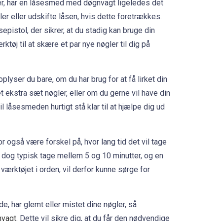
ler, har en låsesmed med døgnvagt ligeledes det
gler eller udskifte låsen, hvis dette foretrækkes.
pistol, der sikrer, at du stadig kan bruge din
ktøj til at skære et par nye nøgler til dig på
oplyser du bare, om du har brug for at få lirket din
et ekstra sæt nøgler, eller om du gerne vil have din
il låsesmeden hurtigt stå klar til at hjælpe dig ud
or også være forskel på, hvor lang tid det vil tage
 dog typisk tage mellem 5 og 10 minutter, og en
ktøjet i orden, vil derfor kunne sørge for
, har glemt eller mistet dine nøgler, så
nvagt
. Dette vil sikre dig, at du får den nødvendige