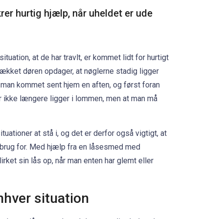
r hurtig hjælp, når uheldet er ude
tuation, at de har travlt, er kommet lidt for hurtigt
mækket døren opdager, at nøglerne stadig ligger
 man kommet sent hjem en aften, og først foran
er ikke længere ligger i lommen, men at man må
ationer at stå i, og det er derfor også vigtigt, at
r brug for. Med hjælp fra en låsesmed med
irket sin lås op, når man enten har glemt eller
enhver situation